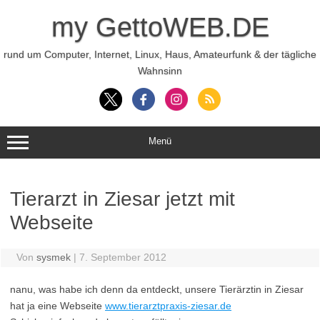
Zum
Inhalt
my GettoWEB.DE
springen
rund um Computer, Internet, Linux, Haus, Amateurfunk & der tägliche
Wahnsinn
Menü
Tierarzt in Ziesar jetzt mit
Webseite
Von
sysmek
|
7. September 2012
nanu, was habe ich denn da entdeckt, unsere Tierärztin in Ziesar
hat ja eine Webseite
www.tierarztpraxis-ziesar.de