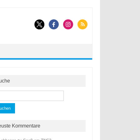
uche
hen
h:
euste Kommentare