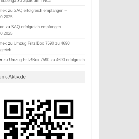
 ebbenga
zu
Spaß am TNC2
mek
zu
SAQ erfolgreich empfangen –
10.2025
fan
zu
SAQ erfolgreich empfangen –
10.2025
mek
zu
Umzug Fritz!Box 7590 zu 4690
lgreich
er
zu
Umzug Fritz!Box 7590 zu 4690 erfolgreich
unk-Aktiv.de