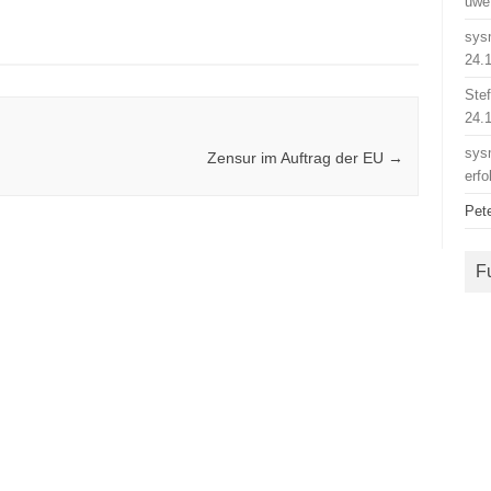
uwe
sys
24.
Ste
24.
sys
Zensur im Auftrag der EU
→
erfo
Pet
F