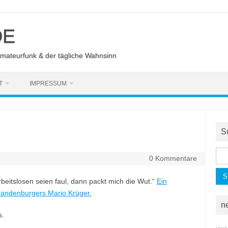
DE
Amateurfunk & der tägliche Wahnsinn
T
IMPRESSUM
S
Suc
0 Kommentare
nac
rbeitslosen seien faul, dann packt mich die Wut.“
Ein
randenburgers Mario Krüger.
n
s.