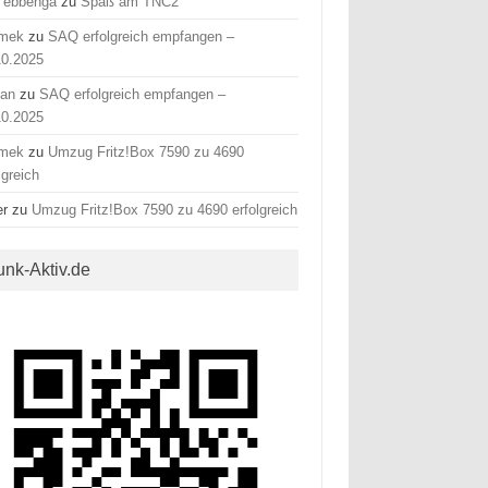
 ebbenga
zu
Spaß am TNC2
mek
zu
SAQ erfolgreich empfangen –
10.2025
fan
zu
SAQ erfolgreich empfangen –
10.2025
mek
zu
Umzug Fritz!Box 7590 zu 4690
lgreich
er
zu
Umzug Fritz!Box 7590 zu 4690 erfolgreich
unk-Aktiv.de