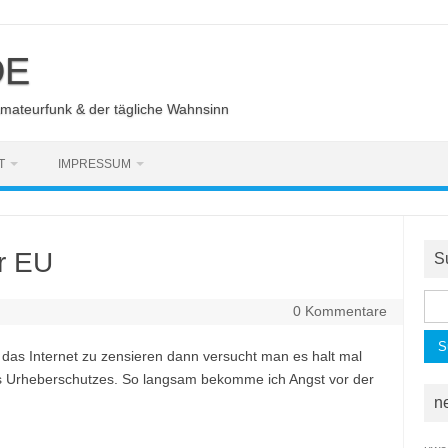
DE
Amateurfunk & der tägliche Wahnsinn
T
IMPRESSUM
r EU
S
Suc
0 Kommentare
nac
 das Internet zu zensieren dann versucht man es halt mal
s Urheberschutzes. So langsam bekomme ich Angst vor der
n