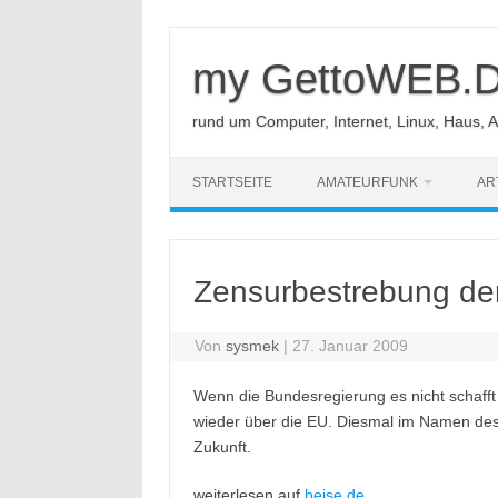
Zum
Inhalt
springen
my GettoWEB.
rund um Computer, Internet, Linux, Haus, 
STARTSEITE
AMATEURFUNK
AR
Zensurbestrebung de
Von
sysmek
|
27. Januar 2009
Wenn die Bundesregierung es nicht schafft
wieder über die EU. Diesmal im Namen de
Zukunft.
weiterlesen auf
heise.de