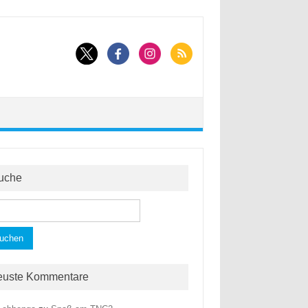
uche
hen
h:
euste Kommentare