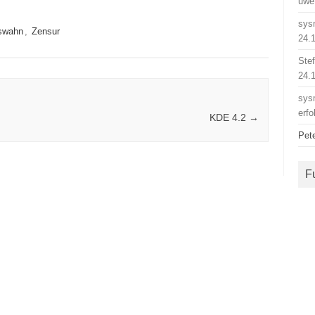
uwe
sys
swahn
,
Zensur
24.
Ste
24.
sys
erfo
KDE 4.2
→
Pet
F