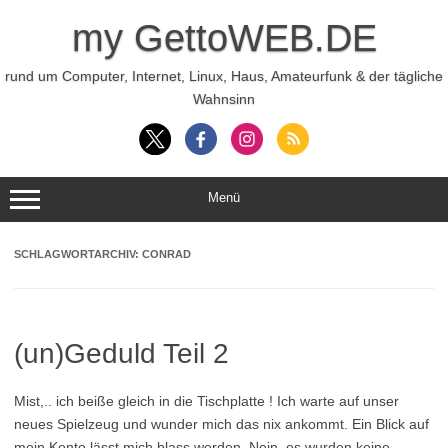
Zum
Inhalt
my GettoWEB.DE
springen
rund um Computer, Internet, Linux, Haus, Amateurfunk & der tägliche
Wahnsinn
Menü
SCHLAGWORTARCHIV:
CONRAD
(un)Geduld Teil 2
Mist,.. ich beiße gleich in die Tischplatte ! Ich warte auf unser
neues Spielzeug und wunder mich das nix ankommt. Ein Blick auf
mein Konto lässt mich blass werden. Nein, es wurden keine