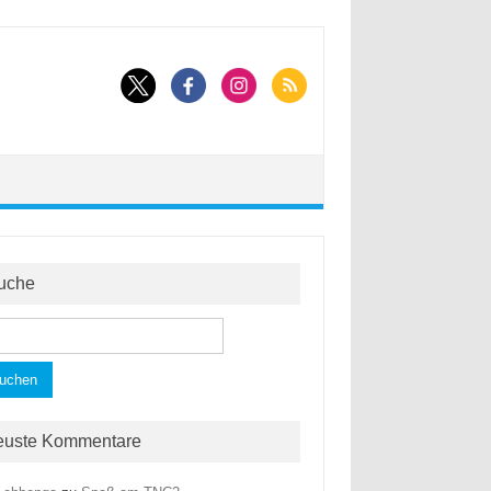
uche
hen
h:
euste Kommentare