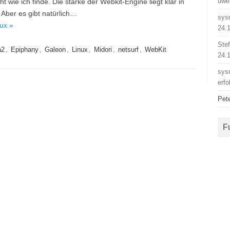
uwe
wie ich finde. Die stärke der Webkit-Engine liegt klar in
Aber es gibt natürlich…
sys
ux »
24.
Ste
a2
,
Epiphany
,
Galeon
,
Linux
,
Midori
,
netsurf
,
WebKit
24.
sys
erfo
Pet
F