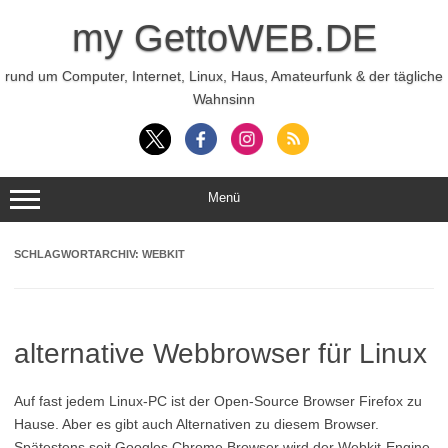
Zum
Inhalt
my GettoWEB.DE
springen
rund um Computer, Internet, Linux, Haus, Amateurfunk & der tägliche
Wahnsinn
Menü
SCHLAGWORTARCHIV:
WEBKIT
alternative Webbrowser für Linux
Auf fast jedem Linux-PC ist der Open-Source Browser Firefox zu
Hause. Aber es gibt auch Alternativen zu diesem Browser.
Spätestens seit Googles Chrome Browser wird der Webkit-Engine