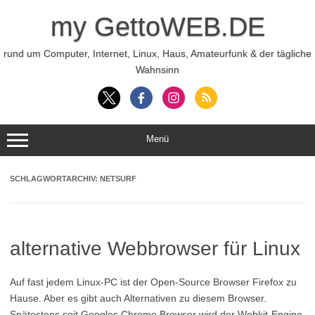
Zum
Inhalt
my GettoWEB.DE
springen
rund um Computer, Internet, Linux, Haus, Amateurfunk & der tägliche
Wahnsinn
Menü
SCHLAGWORTARCHIV:
NETSURF
alternative Webbrowser für Linux
Auf fast jedem Linux-PC ist der Open-Source Browser Firefox zu
Hause. Aber es gibt auch Alternativen zu diesem Browser.
Spätestens seit Googles Chrome Browser wird der Webkit-Engine