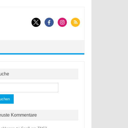
uche
hen
h:
euste Kommentare