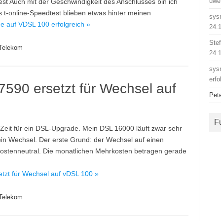
uwe
est Auch mit der Geschwindigkeit des Anschlusses bin ich
s t-online-Speedtest blieben etwas hinter meinen
sys
 auf VDSL 100 erfolgreich »
24.
Ste
Telekom
24.
sys
erfo
7590 ersetzt für Wechsel auf
Pet
F
 Zeit für ein DSL-Upgrade. Mein DSL 16000 läuft zwar sehr
 ein Wechsel. Der erste Grund: der Wechsel auf einen
t Kostenneutral. Die monatlichen Mehrkosten betragen gerade
tzt für Wechsel auf vDSL 100 »
Telekom