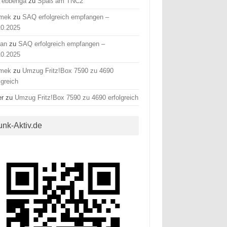
 ebbenga
zu
Spaß am TNC2
mek
zu
SAQ erfolgreich empfangen –
10.2025
fan
zu
SAQ erfolgreich empfangen –
10.2025
mek
zu
Umzug Fritz!Box 7590 zu 4690
lgreich
er
zu
Umzug Fritz!Box 7590 zu 4690 erfolgreich
unk-Aktiv.de