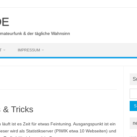
DE
Amateurfunk & der tägliche Wahnsinn
T
IMPRESSUM
S
Suc
nac
 & Tricks
n
uft ist es Zeit für etwas Feintuning. Ausgangspunkt ist ein
ser wird als Statistikserver (PIWIK etwa 10 Webseiten) und