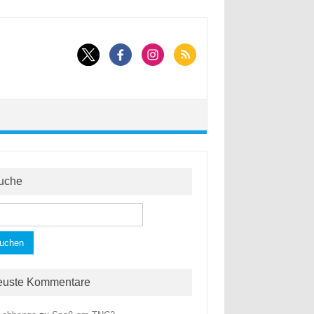
uche
hen
h:
euste Kommentare