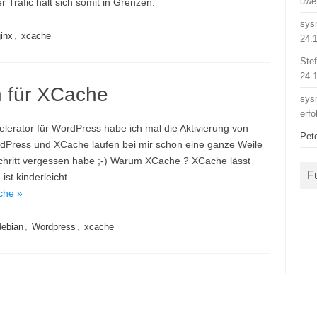
uwe
Trafic hält sich somit in Grenzen.
sys
inx
,
xcache
24.
Ste
24.
n für XCache
sys
erfo
elerator für WordPress habe ich mal die Aktivierung von
Pet
dPress und XCache laufen bei mir schon eine ganze Weile
chritt vergessen habe ;-) Warum XCache ? XCache lässt
F
 ist kinderleicht…
che »
debian
,
Wordpress
,
xcache