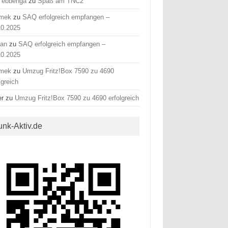
 ebbenga
zu
Spaß am TNC2
mek
zu
SAQ erfolgreich empfangen –
10.2025
fan
zu
SAQ erfolgreich empfangen –
10.2025
mek
zu
Umzug Fritz!Box 7590 zu 4690
lgreich
er
zu
Umzug Fritz!Box 7590 zu 4690 erfolgreich
unk-Aktiv.de