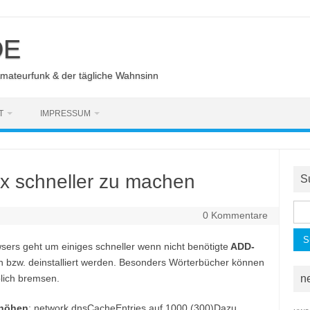
DE
Amateurfunk & der tägliche Wahnsinn
T
IMPRESSUM
ox schneller zu machen
S
Suc
0 Kommentare
nac
sers geht um einiges schneller wenn nicht benötigte
ADD-
 bzw. deinstalliert werden. Besonders Wörterbücher können
lich bremsen.
n
höhen
: network.dnsCacheEntries auf 1000 (300)Dazu