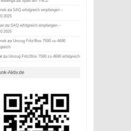
 ebbenga
zu
Spaß am TNC2
mek
zu
SAQ erfolgreich empfangen –
10.2025
fan
zu
SAQ erfolgreich empfangen –
10.2025
mek
zu
Umzug Fritz!Box 7590 zu 4690
lgreich
er
zu
Umzug Fritz!Box 7590 zu 4690 erfolgreich
unk-Aktiv.de