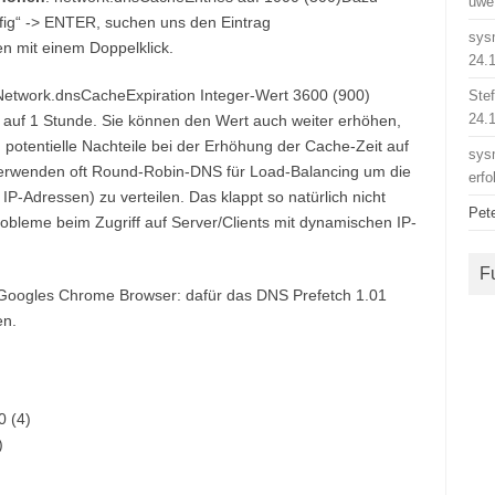
uwe
nfig“ -> ENTER, suchen uns den Eintrag
sys
n mit einem Doppelklick.
24.
Network.dnsCacheExpiration Integer-Wert 3600 (900)
Ste
24.
 auf 1 Stunde. Sie können den Wert auch weiter erhöhen,
potentielle Nachteile bei der Erhöhung der Cache-Zeit auf
sys
verwenden oft Round-Robin-DNS für Load-Balancing um die
erfo
P-Adressen) zu verteilen. Das klappt so natürlich nicht
Pet
obleme beim Zugriff auf Server/Clients mit dynamischen IP-
F
Googles Chrome Browser: dafür das DNS Prefetch 1.01
en.
0 (4)
)