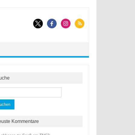
uche
hen
h:
euste Kommentare