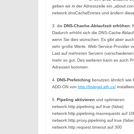
geben wir in der Adresszeile ein „about:co
network.dnsCacheEntries und ändern diese
3. die
DNS-Chache-Ablaufzeit erhöhen
: 
Dadurch erhöht sich die DNS-Cache Ablauf
wenn Sie dies wünschen. Es gibt aber auch 
sehr große Werte. Web-Service-Provider 
Last auf mehreren Servern (verschiedenen I
mehr so gut. Des weiteren kann es auch Pr
Adressen kommen.
4.
DNS-Prefetching
benutzen ähnlich wie 
ADD-ON von
http://bsiegel.ath.cx/
installier
5.
Pipeling aktivieren
und optimieren:
network.http.pipelining auf true (false)
network.http.pipelining.maxrequests auf 10
network.http.proxy.pipelining auf true (false
network.http.request.timeout auf 300