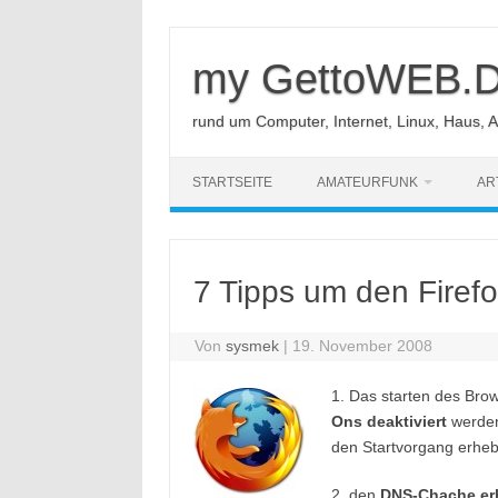
Zum
Inhalt
springen
my GettoWEB.
rund um Computer, Internet, Linux, Haus, 
STARTSEITE
AMATEURFUNK
AR
7 Tipps um den Firef
Von
sysmek
|
19. November 2008
1. Das starten des Brow
Ons deaktiviert
werden
den Startvorgang erheb
2. den
DNS-Chache er