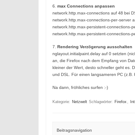
6.
max Connections anpassen
network.http.max-connections auf 48 bei D
network.http.max-connections-per-server a
network.http.max-persistent-connections-pe
network.http.max-persistent-connections-pe
7.
Rendering Verzögerung ausschalten
nglayout.initialpaint.delay auf 0 setzten (ni
an, die Firefox nach dem Empfang von Date
kleiner der Wert, desto schneller geht es
und DSL. Für einen langsameren PC (z.B. P
Na dann, fröhliches surfen :-)
Kategorie:
Netzwelt
Schlagwörter:
Firefox
,
In
Beitragsnavigation