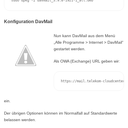
sudo dpkg -i davmail_3.9.8-1921-1_all.deb
Konfiguration DavMail
Nun kann DavMail aus dem Menü
„Alle Programme > Internet > DavMail“
gestartet werden.
Als OWA (Exchange) URL geben wir:
https://mail.telekom-cloudcenter.
ein.
Der übrigen Optionen können im Normalfall auf Standardwerte
belassen werden.