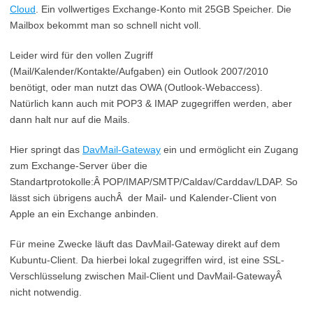
Cloud
. Ein vollwertiges Exchange-Konto mit 25GB Speicher. Die
Mailbox bekommt man so schnell nicht voll.
Leider wird für den vollen Zugriff
(Mail/Kalender/Kontakte/Aufgaben) ein Outlook 2007/2010
benötigt, oder man nutzt das OWA (Outlook-Webaccess).
Natürlich kann auch mit POP3 & IMAP zugegriffen werden, aber
dann halt nur auf die Mails.
Hier springt das
DavMail-Gateway
ein und ermöglicht ein Zugang
zum Exchange-Server über die
Standartprotokolle:Â POP/IMAP/SMTP/Caldav/Carddav/LDAP. So
lässt sich übrigens auchÂ der Mail- und Kalender-Client von
Apple an ein Exchange anbinden.
Für meine Zwecke läuft das DavMail-Gateway direkt auf dem
Kubuntu-Client. Da hierbei lokal zugegriffen wird, ist eine SSL-
Verschlüsselung zwischen Mail-Client und DavMail-GatewayÂ
nicht notwendig.