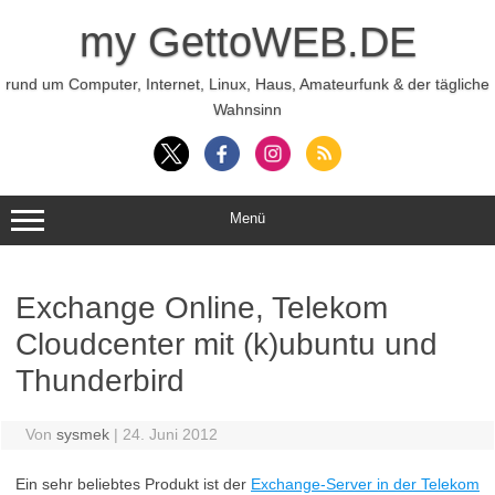
Zum
Inhalt
my GettoWEB.DE
springen
rund um Computer, Internet, Linux, Haus, Amateurfunk & der tägliche
Wahnsinn
Menü
Exchange Online, Telekom
Cloudcenter mit (k)ubuntu und
Thunderbird
Von
sysmek
|
24. Juni 2012
Ein sehr beliebtes Produkt ist der
Exchange-Server in der Telekom