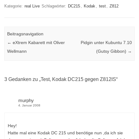
Kategorie:
real Live
Schlagwörter:
DC215
,
Kodak
,
test
,
Z812
Beitragsnavigation
←
eXtrem Kabarett mit Oliver
Pidgin unter Kubuntu 7.10
Wellmann
(Gutsy Gibbon)
→
3 Gedanken zu „
Test, Kodak DC215 gegen Z812IS
“
murphy
4. Januar 2008
Hey!
Hatte mal eine Kodak DC 215 und benötige nun ,da ich sie