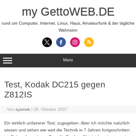
Zum
Inhalt
my GettoWEB.DE
springen
rund um Computer, Internet, Linux, Haus, Amateurfunk & der tägliche
Wahnsinn
Menü
Test, Kodak DC215 gegen
Z812IS
Von
sysmek
|
28. Oktober 2007
Ein wirklich unfairerer Test; zugegeben. Aber ich möchte natürlich
wissen und sehen wie weit die Technik in 7 Jahren fortgeschritten