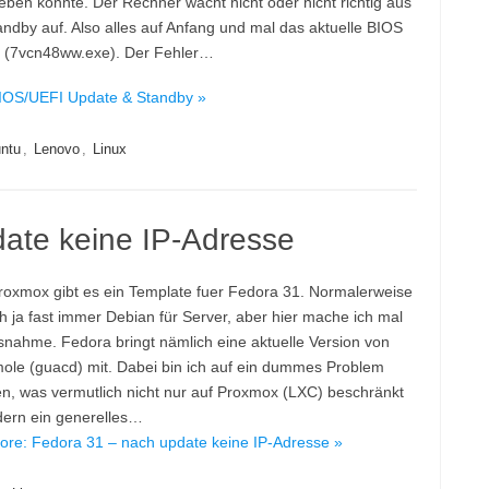
eben konnte. Der Rechner wacht nicht oder nicht richtig aus
ndby auf. Also alles auf Anfang und mal das aktuelle BIOS
t (7vcn48ww.exe). Der Fehler…
IOS/UEFI Update & Standby »
ntu
,
Lenovo
,
Linux
ate keine IP-Adresse
roxmox gibt es ein Template fuer Fedora 31. Normalerweise
ch ja fast immer Debian für Server, aber hier mache ich mal
snahme. Fedora bringt nämlich eine aktuelle Version von
le (guacd) mit. Dabei bin ich auf ein dummes Problem
n, was vermutlich nicht nur auf Proxmox (LXC) beschränkt
ndern ein generelles…
re: Fedora 31 – nach update keine IP-Adresse »