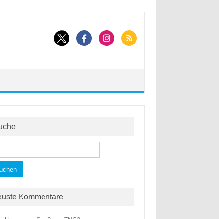
uche
hen
h:
euste Kommentare