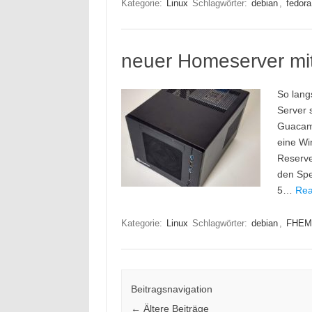
Kategorie:
Linux
Schlagwörter:
debian
,
fedora
neuer Homeserver mi
So lang
Server 
Guacaml
eine Wi
Reserve
den Spe
5…
Rea
Kategorie:
Linux
Schlagwörter:
debian
,
FHEM
Beitragsnavigation
←
Ältere Beiträge