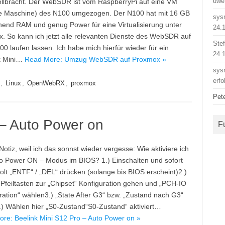
uwe
vollbracht. Der WebSDR ist vom RaspberryPi auf eine VM
lle Maschine) des N100 umgezogen. Der N100 hat mit 16 GB
sys
hend RAM und genug Power für eine Virtualisierung unter
24.
. So kann ich jetzt alle relevanten Dienste des WebSDR auf
Ste
0 laufen lassen. Ich habe mich hierfür wieder für ein
24.
k Mini…
Read More: Umzug WebSDR auf Proxmox »
sys
erfo
,
Linux
,
OpenWebRX
,
proxmox
Pet
 – Auto Power on
F
Notiz, weil ich das sonnst wieder vergesse: Wie aktiviere ich
o Power ON – Modus im BIOS? 1.) Einschalten und sofort
olt „ENTF“ / „DEL“ drücken (solange bis BIOS erscheint)2.)
 Pfeiltasten zur „Chipset“ Konfiguration gehen und „PCH-IO
ration“ wählen3.) „State After G3“ bzw. „Zustand nach G3“
.) Wählen hier „S0-Zustand“S0-Zustand“ aktiviert…
re: Beelink Mini S12 Pro – Auto Power on »