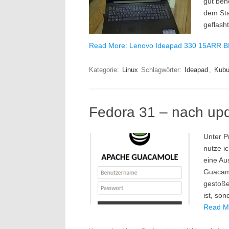
gut beh
dem Sta
geflash
Read More: Lenovo Ideapad 330 15ARR B
Kategorie:
Linux
Schlagwörter:
Ideapad
,
Kubu
Fedora 31 – nach upd
Unter P
nutze i
eine Au
Guacamo
gestoße
ist, so
Read Mo