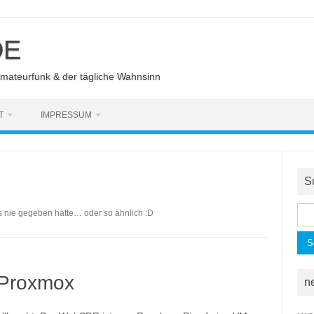
DE
Amateurfunk & der tägliche Wahnsinn
T
IMPRESSUM
S
Suc
s nie gegeben hätte… oder so ähnlich :D
nac
Proxmox
n