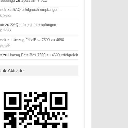
 ebbenga
zu
Spaß am TNC2
mek
zu
SAQ erfolgreich empfangen –
10.2025
fan
zu
SAQ erfolgreich empfangen –
10.2025
mek
zu
Umzug Fritz!Box 7590 zu 4690
lgreich
er
zu
Umzug Fritz!Box 7590 zu 4690 erfolgreich
unk-Aktiv.de