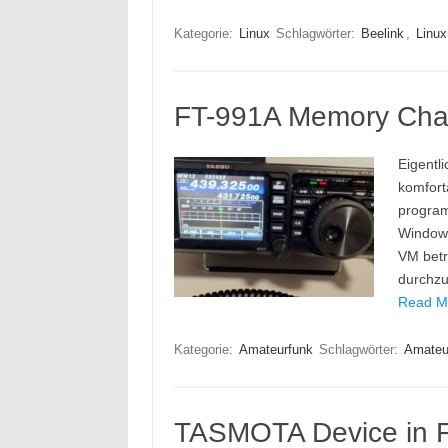
Kategorie:
Linux
Schlagwörter:
Beelink
,
Linux
FT-991A Memory Chann
Eigentl
komfort
program
Windows
VM betr
durchzu
Read Mo
Kategorie:
Amateurfunk
Schlagwörter:
Amateu
TASMOTA Device in 