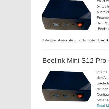
Es ist 
(virtue
ausreic
Proxmox
dem N10
„Beelin
Kategorie:
Amateurfunk
Schlagwörter:
Beelink
Beelink Mini S12 Pro
interne 
den Aut
wiederh
mit den
Configu
öffnen4
Read Mo